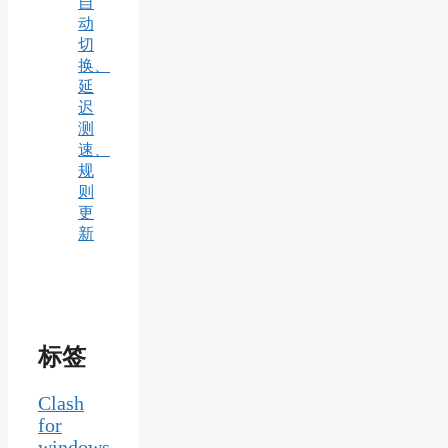
自
动
切
换、
延
迟
测
速、
规
则
更
新
标签
Clash
for
windows