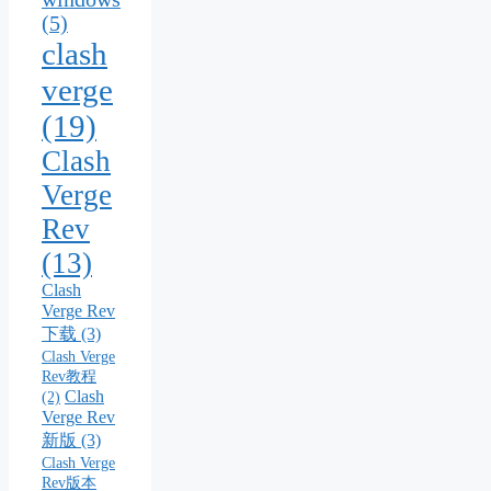
(5)
clash
verge
(19)
Clash
Verge
Rev
(13)
Clash
Verge Rev
下载
(3)
Clash Verge
Rev教程
Clash
(2)
Verge Rev
新版
(3)
Clash Verge
Rev版本