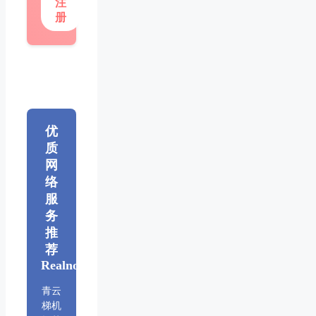
注
册
优
质
网
络
服
务
推
荐
Realnode
青云
梯机