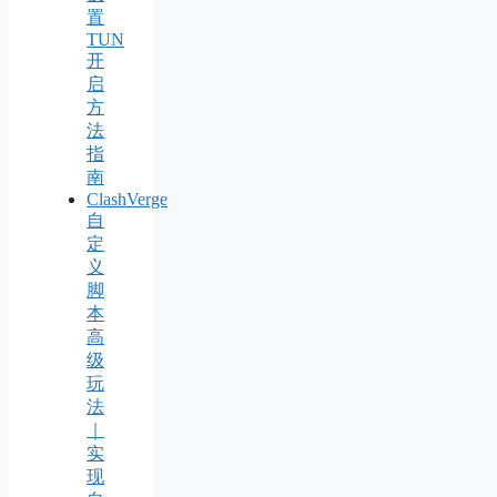
置
TUN
开
启
方
法
指
南
ClashVerge
自
定
义
脚
本
高
级
玩
法
｜
实
现