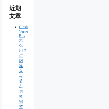
近期
文章
Clash
Verge
Rev
怎
么
用？
订
阅
导
入
与
节
点
切
换
完
整