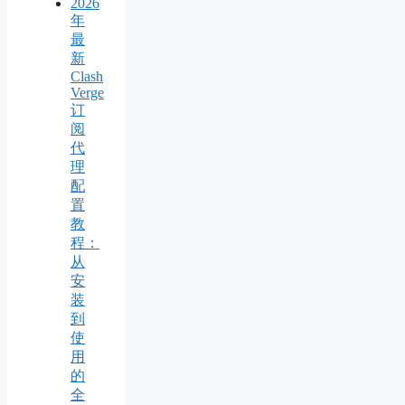
2026
年
最
新
Clash
Verge
订
阅
代
理
配
置
教
程：
从
安
装
到
使
用
的
全