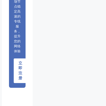
场节
点稳
定高
速的
专线
服
务，
提升
您的
网络
体验
立
即
注
册