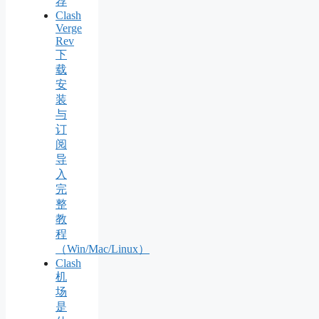
荐
Clash
Verge
Rev
下
载
安
装
与
订
阅
导
入
完
整
教
程
（Win/Mac/Linux）
Clash
机
场
是