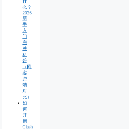
什
么？
2026
新
手
入
门
完
整
科
普
（附
客
户
端
对
比）
如
何
开
启
Clash