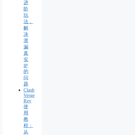
进
阶
玩
法，
解
决
泄
漏
真
实
IP
的
问
题
Clash
Verge
Rev
使
用
教
程：
从