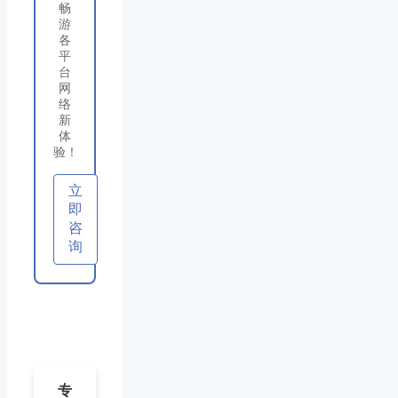
畅
游
各
平
台
网
络
新
体
验！
立
即
咨
询
专