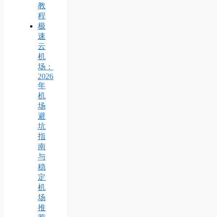
教
程
极
速
云
机
场：
2026
年
机
场
避
坑
指
南
与
稳
定
机
场
推