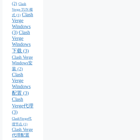
(2)
Clash
Verge TUN 模
Clash
式
(1)
Verge
Windows
(3)
Clash
Verge
Windows
下载
(3)
Clash Verge
Windows安
装
(2)
Clash
Verge
Windows
配置
(3)
Clash
Verge代理
(3)
ClashVerge代
理节点
(1)
Clash Verge
代理配置