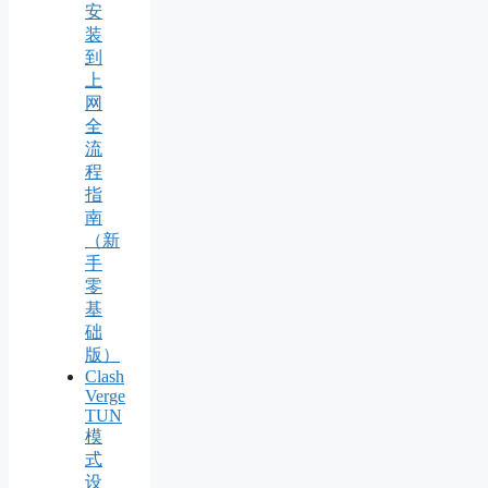
安
装
到
上
网
全
流
程
指
南
（新
手
零
基
础
版）
Clash
Verge
TUN
模
式
设