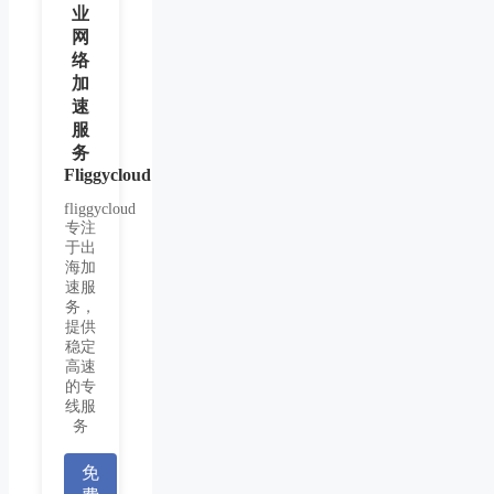
业
网
络
加
速
服
务
Fliggycloud
fliggycloud
专注
于出
海加
速服
务，
提供
稳定
高速
的专
线服
务
免