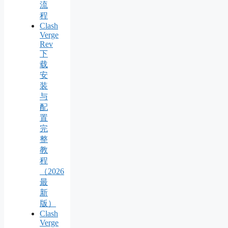
流
程
Clash
Verge
Rev
下
载
安
装
与
配
置
完
整
教
程
（2026
最
新
版）
Clash
Verge