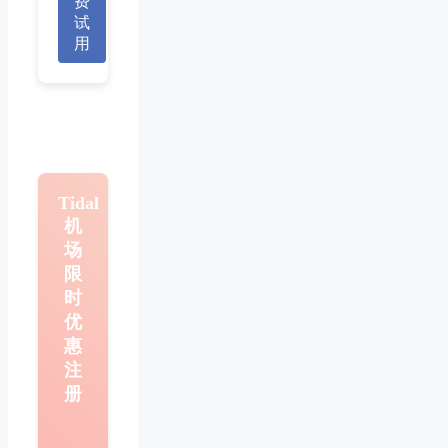
费
试
用
Tidal
机
场
限
时
优
惠
注
册