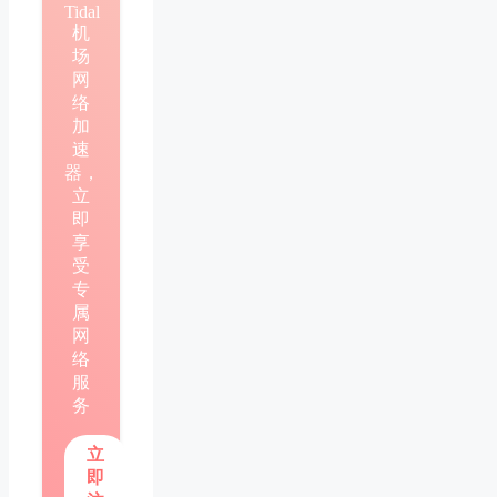
Tidal
机
场
网
络
加
速
器，
立
即
享
受
专
属
网
络
服
务
立
即