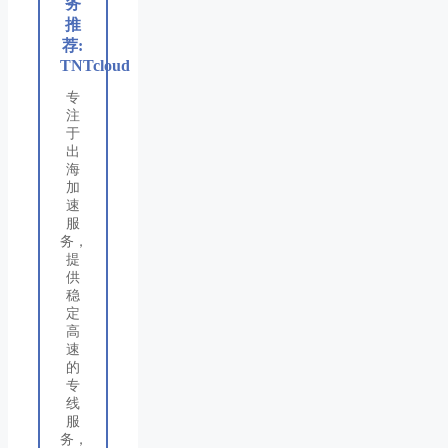
务
推
荐:
TNTcloud
专
注
于
出
海
加
速
服
务，
提
供
稳
定
高
速
的
专
线
服
务，