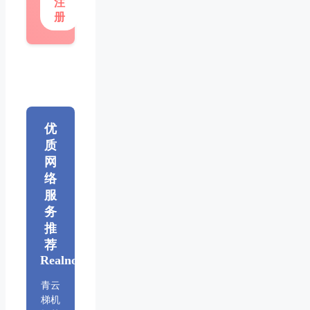
注
册
优
质
网
络
服
务
推
荐
Realnode
青云
梯机