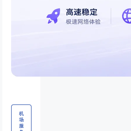
机
场
服