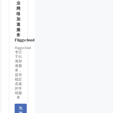
业
网
络
加
速
服
务
Fliggycloud
fliggycloud
专注
于出
海加
速服
务，
提供
稳定
高速
的专
线服
务
免