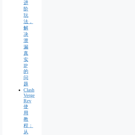
进
阶
玩
法，
解
决
泄
漏
真
实
IP
的
问
题
Clash
Verge
Rev
使
用
教
程：
从