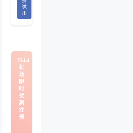
费
试
用
Tidal
机
场
限
时
优
惠
注
册