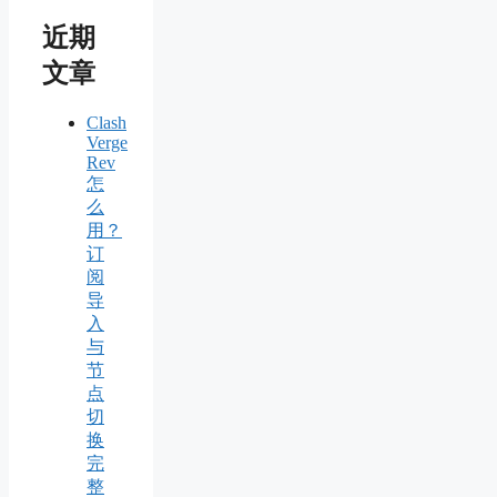
近期
文章
Clash
Verge
Rev
怎
么
用？
订
阅
导
入
与
节
点
切
换
完
整