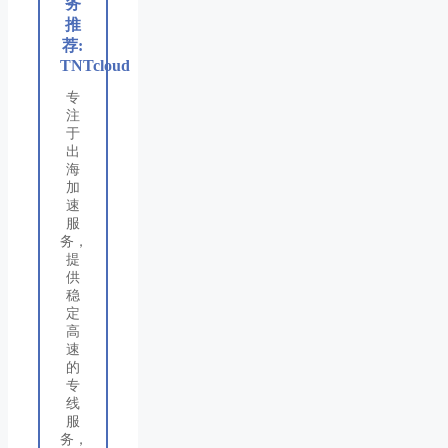
务
推
荐:
TNTcloud
专
注
于
出
海
加
速
服
务，
提
供
稳
定
高
速
的
专
线
服
务，