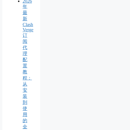
2026
年
最
新
Clash
Verge
订
阅
代
理
配
置
教
程：
从
安
装
到
使
用
的
全