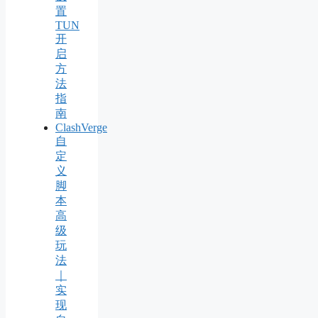
置
TUN
开
启
方
法
指
南
ClashVerge
自
定
义
脚
本
高
级
玩
法
｜
实
现