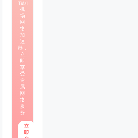
Tidal
机
场
网
络
加
速
器，
立
即
享
受
专
属
网
络
服
务
立
即