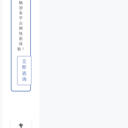
畅
游
各
平
台
网
络
新
体
验！
立
即
咨
询
专