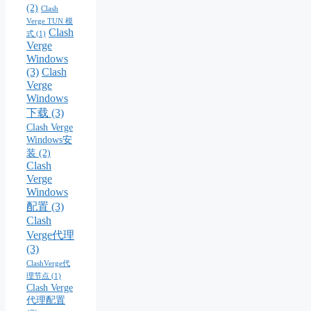
(2)
Clash
Verge TUN 模
Clash
式
(1)
Verge
Windows
(3)
Clash
Verge
Windows
下载
(3)
Clash Verge
Windows安
装
(2)
Clash
Verge
Windows
配置
(3)
Clash
Verge代理
(3)
ClashVerge代
理节点
(1)
Clash Verge
代理配置