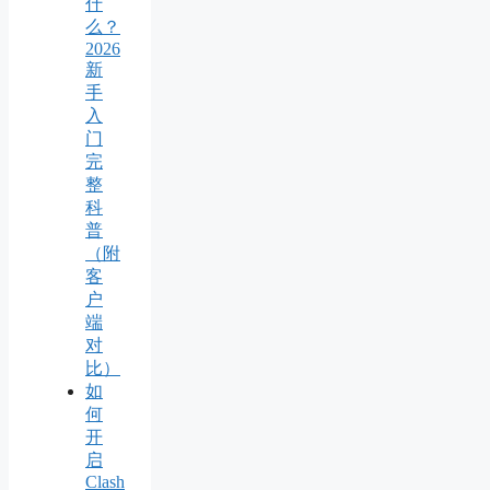
什
么？
2026
新
手
入
门
完
整
科
普
（附
客
户
端
对
比）
如
何
开
启
Clash