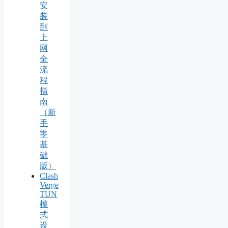
安
装
到
上
网
全
流
程
指
南
（新
手
零
基
础
版）
Clash
Verge
TUN
模
式
设