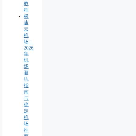
教
程
极
速
云
机
场：
2026
年
机
场
避
坑
指
南
与
稳
定
机
场
推