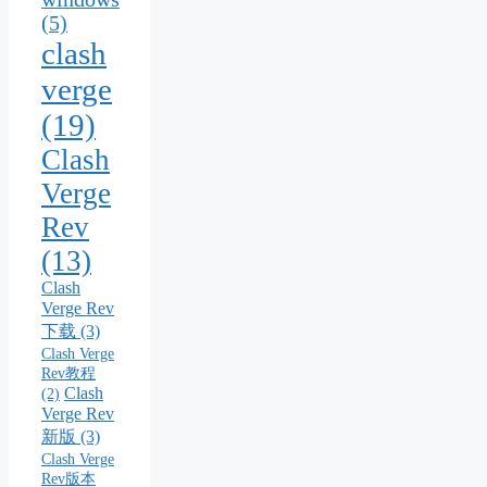
(5)
clash
verge
(19)
Clash
Verge
Rev
(13)
Clash
Verge Rev
下载
(3)
Clash Verge
Rev教程
Clash
(2)
Verge Rev
新版
(3)
Clash Verge
Rev版本