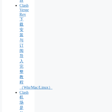
荐
Clash
Verge
Rev
下
载
安
装
与
订
阅
导
入
完
整
教
程
（Win/Mac/Linux）
Clash
机
场
是