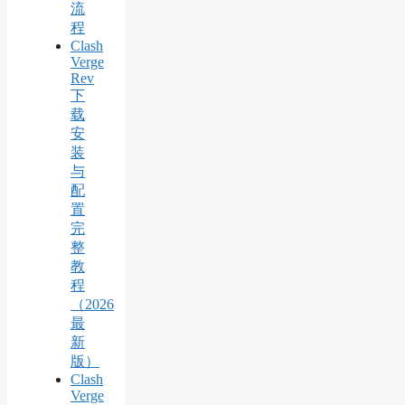
流
程
Clash
Verge
Rev
下
载
安
装
与
配
置
完
整
教
程
（2026
最
新
版）
Clash
Verge