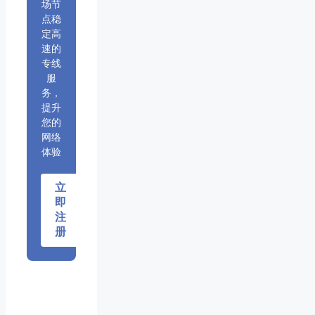
场节
点稳
定高
速的
专线
服
务，
提升
您的
网络
体验
立
即
注
册