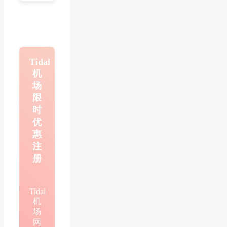
Tidal
机
场
限
时
优
惠
注
册
Tidal
机
场
网