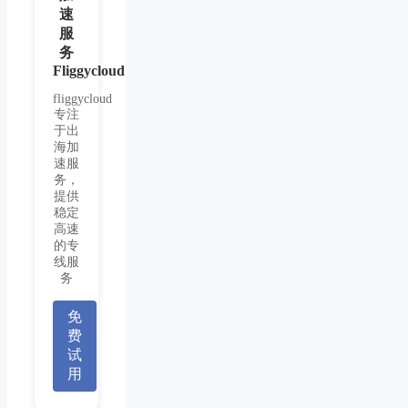
速
服
务
Fliggycloud
fliggycloud
专注
于出
海加
速服
务，
提供
稳定
高速
的专
线服
务
免
费
试
用