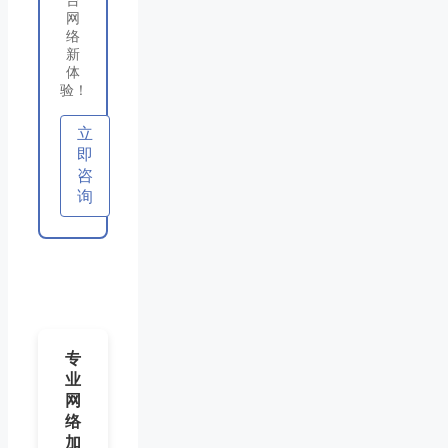
台
网
络
新
体
验！
立
即
咨
询
专
业
网
络
加