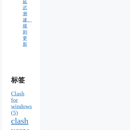
延
迟
测
速、
规
则
更
新
标签
Clash
for
windows
(5)
clash