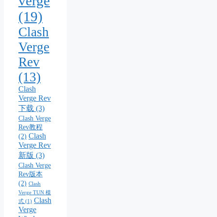
verge
(19)
Clash
Verge
Rev
(13)
Clash
Verge Rev
下载
(3)
Clash Verge
Rev教程
Clash
(2)
Verge Rev
新版
(3)
Clash Verge
Rev版本
(2)
Clash
Verge TUN 模
Clash
式
(1)
Verge