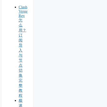
Clash
Verge
Rev
怎
么
用？
订
阅
导
入
与
节
点
切
换
完
整
教
程
极
速