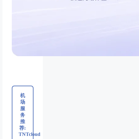
机
场
服
务
推
荐:
TNTcloud