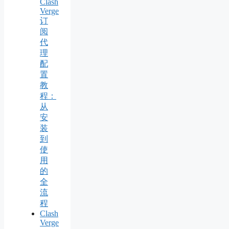
Clash
Verge
订
阅
代
理
配
置
教
程：
从
安
装
到
使
用
的
全
流
程
Clash
Verge