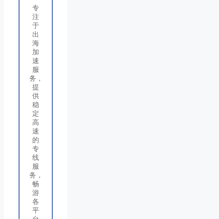
专
注
于
出
海
加
速
服
务，
提
供
稳
定
高
速
的
专
线
服
务，
畅
游
各
平