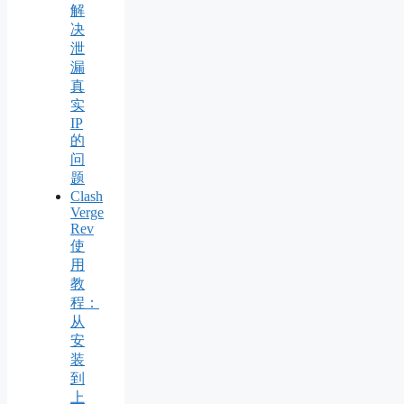
解
决
泄
漏
真
实
IP
的
问
题
Clash
Verge
Rev
使
用
教
程：
从
安
装
到
上