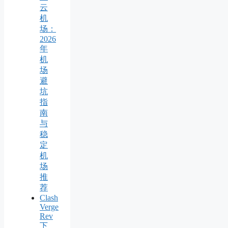
云
机
场：
2026
年
机
场
避
坑
指
南
与
稳
定
机
场
推
荐
Clash
Verge
Rev
下