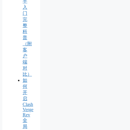
手
入
门
完
整
科
普
（附
客
户
端
对
比）
如
何
开
启
Clash
Verge
Rev
全
局