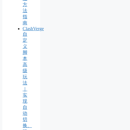
方
法
指
南
ClashVerge
自
定
义
脚
本
高
级
玩
法
｜
实
现
自
动
切
换、