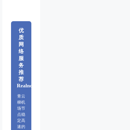
优
质
网
络
服
务
推
荐
Realnode
青云
梯机
场节
点稳
定高
速的