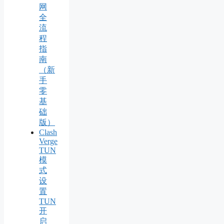
网
全
流
程
指
南
（新
手
零
基
础
版）
Clash
Verge
TUN
模
式
设
置
TUN
开
启