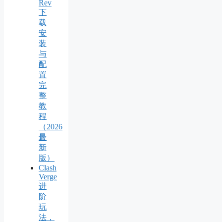
Rev
下
载
安
装
与
配
置
完
整
教
程
（2026
最
新
版）
Clash
Verge
进
阶
玩
法，