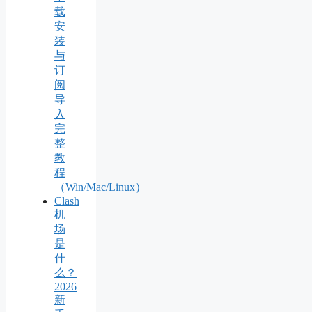
载
安
装
与
订
阅
导
入
完
整
教
程
（Win/Mac/Linux）
Clash
机
场
是
什
么？
2026
新