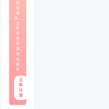
络
加
速
器，
立
即
享
受
专
属
网
络
服
务
立
即
注
册