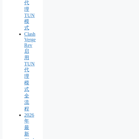
代
理
TUN
模
式
Clash
Verge
Rev
启
用
TUN
代
理
模
式
全
流
程
2026
年
最
新