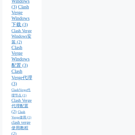
Windows
(3)
Clash
Verge
Windows
下载
(3)
Clash Verge
Windows安
装
(2)
Clash
Verge
Windows
配置
(3)
Clash
Verge代理
(3)
ClashVerge代
理节点
(1)
Clash Verge
代理配置
(2)
Clash
Verge使用
(1)
clash verge
使用教程
(2)