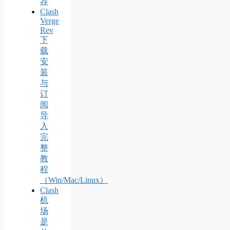
荐
Clash
Verge
Rev
下
载
安
装
与
订
阅
导
入
完
整
教
程
（Win/Mac/Linux）
Clash
机
场
是