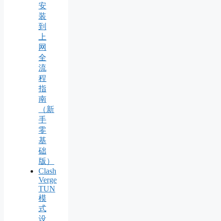
安
装
到
上
网
全
流
程
指
南
（新
手
零
基
础
版）
Clash
Verge
TUN
模
式
设