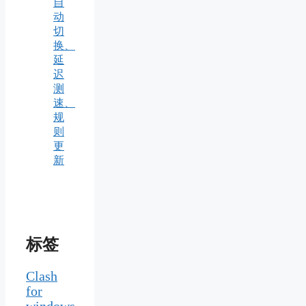
自
动
切
换、
延
迟
测
速、
规
则
更
新
标签
Clash
for