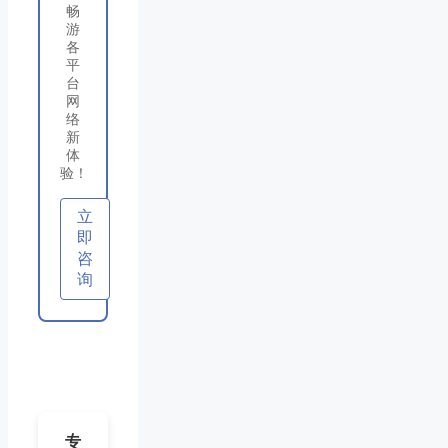
畅
游
各
平
台
网
络
新
体
验！
立
即
咨
询
专