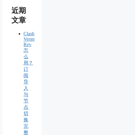
近期
文章
Clash
Verge
Rev
怎
么
用？
订
阅
导
入
与
节
点
切
换
完
整