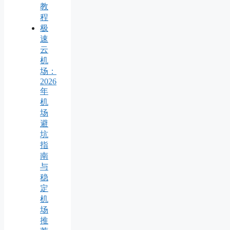
教
程
极
速
云
机
场：
2026
年
机
场
避
坑
指
南
与
稳
定
机
场
推