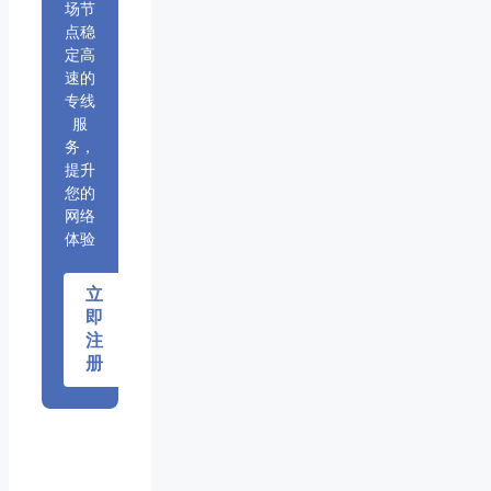
场节
点稳
定高
速的
专线
服
务，
提升
您的
网络
体验
立
即
注
册