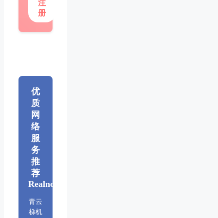
注
册
优
质
网
络
服
务
推
荐
Realnode
青云
梯机