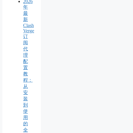
2026
年
最
新
Clash
Verge
订
阅
代
理
配
置
教
程：
从
安
装
到
使
用
的
全