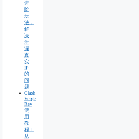
进
阶
玩
法，
解
决
泄
漏
真
实
IP
的
问
题
Clash
Verge
Rev
使
用
教
程：
从