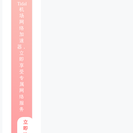
Tidal
机
场
网
络
加
速
器，
立
即
享
受
专
属
网
络
服
务
立
即