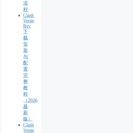
流
程
Clash
Verge
Rev
下
载
安
装
与
配
置
完
整
教
程
（2026
最
新
版）
Clash
Verge