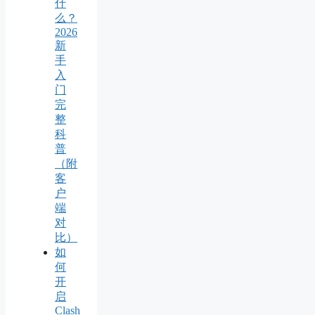
什
么？
2026
新
手
入
门
完
整
科
普
（附
客
户
端
对
比）
如
何
开
启
Clash