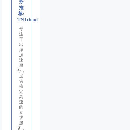
务
推
荐:
TNTcloud
专
注
于
出
海
加
速
服
务，
提
供
稳
定
高
速
的
专
线
服
务，