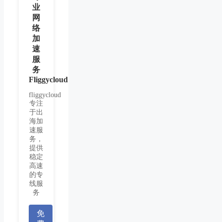
业
网
络
加
速
服
务
Fliggycloud
fliggycloud
专注
于出
海加
速服
务，
提供
稳定
高速
的专
线服
务
免