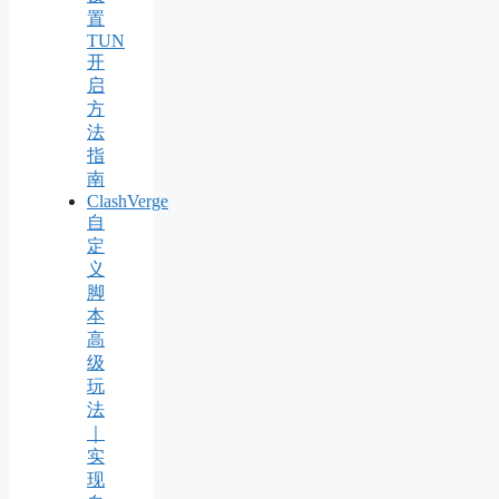
置
TUN
开
启
方
法
指
南
ClashVerge
自
定
义
脚
本
高
级
玩
法
｜
实
现