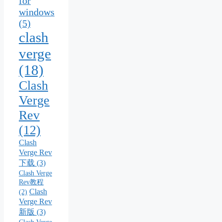
for
windows
(5)
clash
verge
(18)
Clash
Verge
Rev
(12)
Clash
Verge Rev
下载
(3)
Clash Verge
Rev教程
Clash
(2)
Verge Rev
新版
(3)
Clash Verge