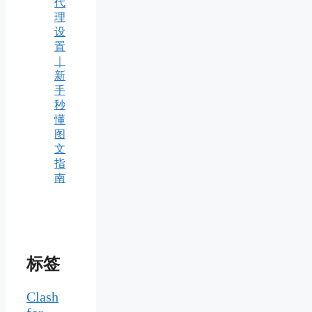
代
理
设
置
｜
新
手
秒
懂
图
文
指
南
标签
Clash