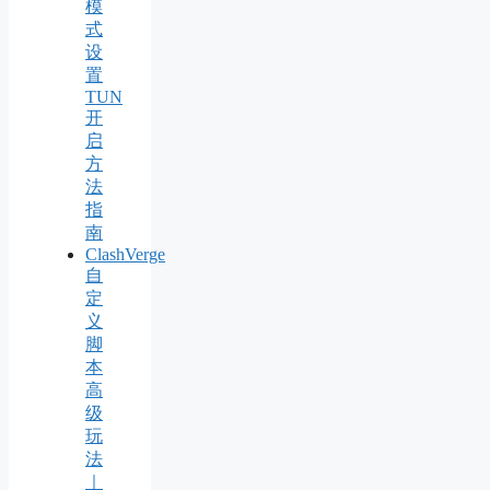
模
式
设
置
TUN
开
启
方
法
指
南
ClashVerge
自
定
义
脚
本
高
级
玩
法
｜