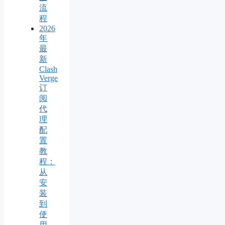
流
程
2026
年
最
新
Clash
Verge
订
阅
代
理
配
置
教
程：
从
安
装
到
使
用