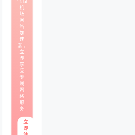
Tidal
机
场
网
络
加
速
器，
立
即
享
受
专
属
网
络
服
务
立
即
注