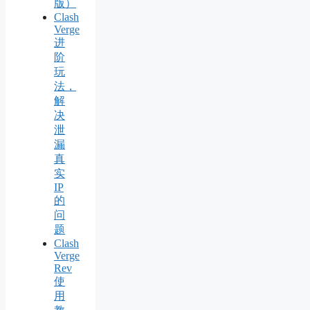
版）
Clash
Verge
进
阶
玩
法，
解
决
泄
漏
真
实
IP
的
问
题
Clash
Verge
Rev
使
用