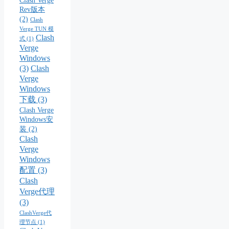
Rev版本
(2)
Clash
Verge TUN 模
Clash
式
(1)
Verge
Windows
(3)
Clash
Verge
Windows
下载
(3)
Clash Verge
Windows安
装
(2)
Clash
Verge
Windows
配置
(3)
Clash
Verge代理
(3)
ClashVerge代
理节点
(1)