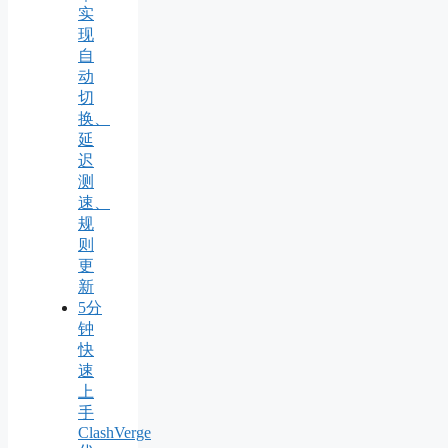
实
现
自
动
切
换、
延
迟
测
速、
规
则
更
新
5分
钟
快
速
上
手
ClashVerge