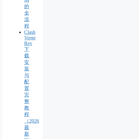
的
全
流
程
Clash
Verge
Rev
下
载
安
装
与
配
置
完
整
教
程
（2026
最
新