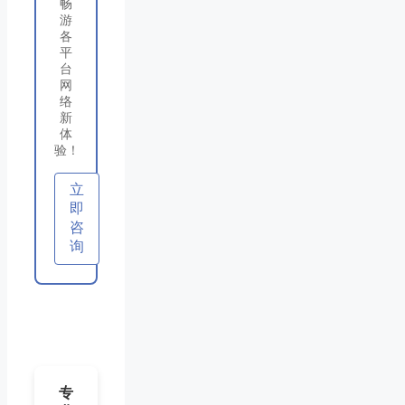
畅
游
各
平
台
网
络
新
体
验！
立
即
咨
询
专