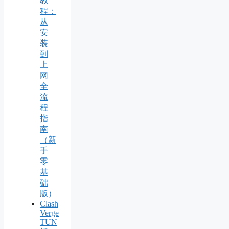
教
程：
从
安
装
到
上
网
全
流
程
指
南
（新
手
零
基
础
版）
Clash
Verge
TUN