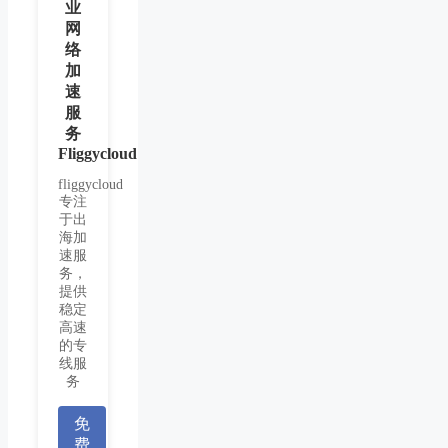
业
网
络
加
速
服
务
Fliggycloud
fliggycloud
专注
于出
海加
速服
务，
提供
稳定
高速
的专
线服
务
免
费