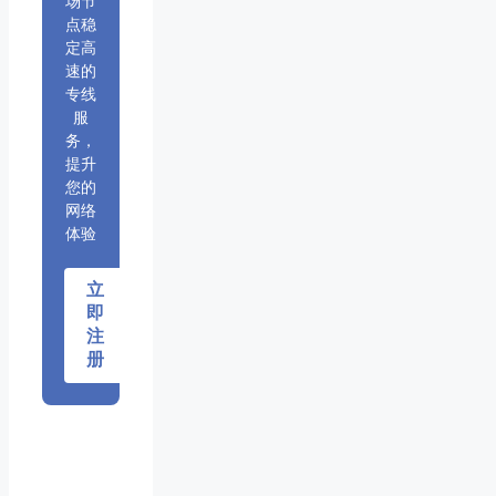
场节
点稳
定高
速的
专线
服
务，
提升
您的
网络
体验
立
即
注
册