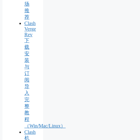
场
推
荐
Clash
Verge
Rev
下
载
安
装
与
订
阅
导
入
完
整
教
程
（Win/Mac/Linux）
Clash
机