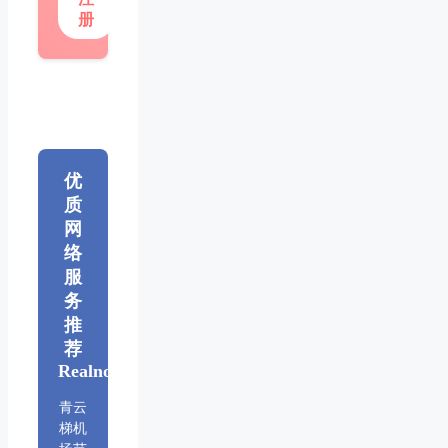
册
优
质
网
络
服
务
推
荐
Realnode
青云
梯机