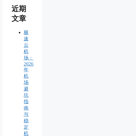
近期
文章
极
速
云
机
场：
2026
年
机
场
避
坑
指
南
与
稳
定
机