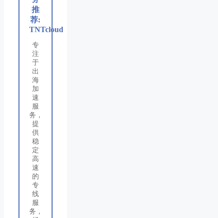
推
荐:
TNTcloud
专
注
于
出
海
加
速
服
务，
提
供
稳
定
高
速
的
专
线
服
务，