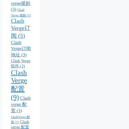
verge规则
(3)
Clash
Verge 规则
(1)
Clash
Verge订
阅
(5)
Clash
Verge订阅
地址
(3)
Clash Verge
软件
(2)
Clash
Verge
配置
(9)
Clash
verge 配
置
(3)
ClashVerge 配
Clash
置
(1)
verge 配置