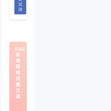
试
用
Tidal
机
场
限
时
优
惠
注
册