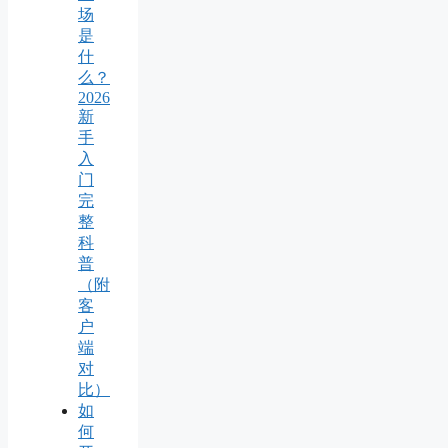
场
是
什
么？
2026
新
手
入
门
完
整
科
普
（附
客
户
端
对
比）
如
何