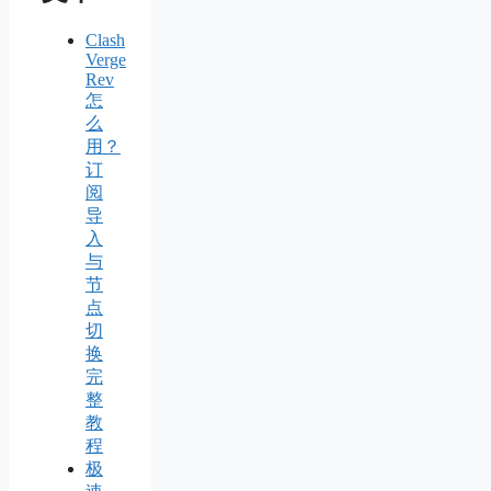
Clash
Verge
Rev
怎
么
用？
订
阅
导
入
与
节
点
切
换
完
整
教
程
极