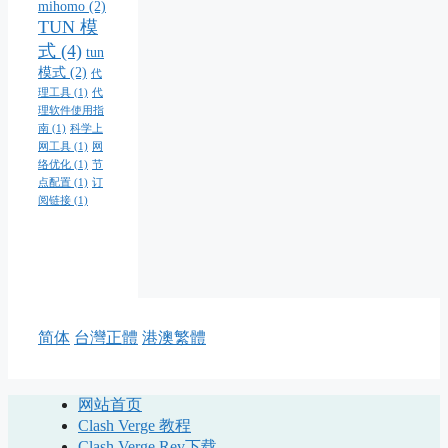
mihomo
(2)
TUN 模
式
(4)
tun
模式
(2)
代
理工具
(1)
代
理软件使用指
南
(1)
科学上
网工具
(1)
网
络优化
(1)
节
点配置
(1)
订
阅链接
(1)
简体
台灣正體
港澳繁體
网站首页
Clash Verge 教程
Clash Verge Rev下载