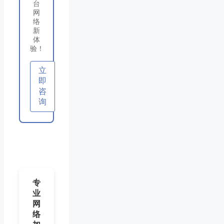
台
网
络
新
体
验！
立
即
咨
询
专
业
网
络