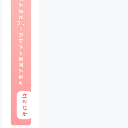
络
加
速
器，
立
即
享
受
专
属
网
络
服
务
立
即
注
册