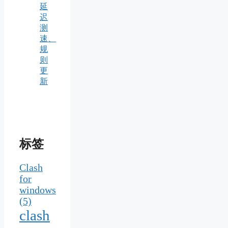
延
迟
测
速、
规
则
更
新
标签
Clash
for
windows
(5)
clash