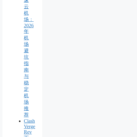
速
云
机
场：
2026
年
机
场
避
坑
指
南
与
稳
定
机
场
推
荐
Clash
Verge
Rev