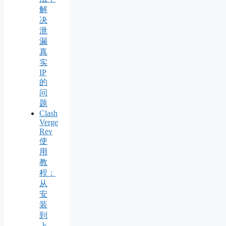
解
决
泄
漏
真
实
IP
的
问
题
Clash
Verge
Rev
使
用
教
程：
从
安
装
到
上