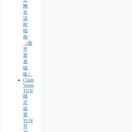
网
全
流
程
指
南
（新
手
零
基
础
版）
Clash
Verge
TUN
模
式
设
置
TUN
开