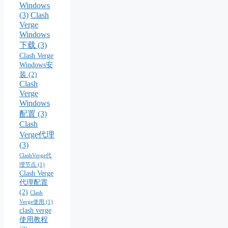
Windows
(3)
Clash
Verge
Windows
下载
(3)
Clash Verge
Windows安
装
(2)
Clash
Verge
Windows
配置
(3)
Clash
Verge代理
(3)
ClashVerge代
理节点
(1)
Clash Verge
代理配置
(2)
Clash
Verge使用
(1)
clash verge
使用教程