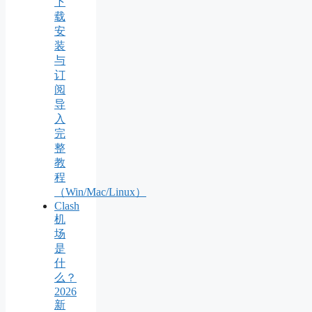
下
载
安
装
与
订
阅
导
入
完
整
教
程
（Win/Mac/Linux）
Clash
机
场
是
什
么？
2026
新