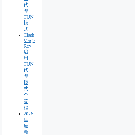
代
理
TUN
模
式
Clash
Verge
Rev
启
用
TUN
代
理
模
式
全
流
程
2026
年
最
新