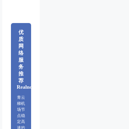
优
质
网
络
服
务
推
荐
Realnode
青云
梯机
场节
点稳
定高
速的