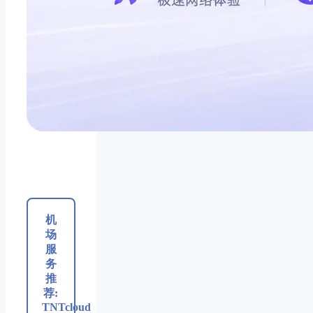
机
场
服
务
推
荐:
TNTcloud