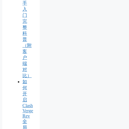
手
入
门
完
整
科
普
（附
客
户
端
对
比）
如
何
开
启
Clash
Verge
Rev
全
局