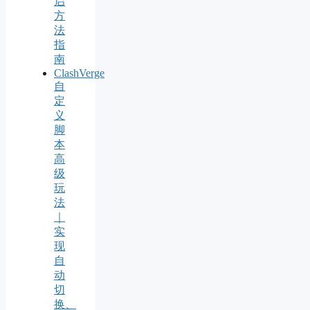
启
方
法
指
南
ClashVerge
自
定
义
脚
本
高
级
玩
法
｜
实
现
自
动
切
换、