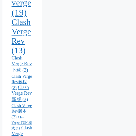
verge
(19)
Clash
Verge
Rev
(13)
Clash
Verge Rev
下载
(3)
Clash Verge
Rev教程
Clash
(2)
Verge Rev
新版
(3)
Clash Verge
Rev版本
(2)
Clash
Verge TUN 模
Clash
式
(1)
Verge