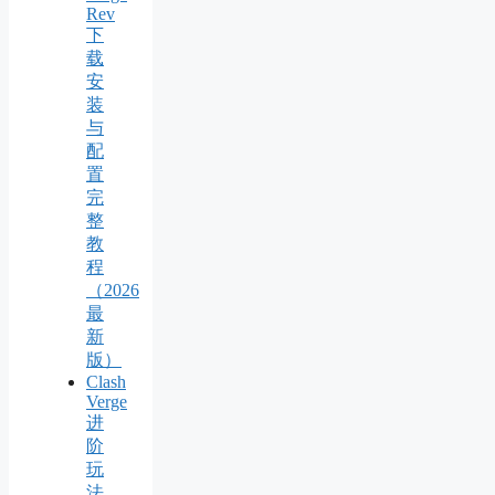
Rev
下
载
安
装
与
配
置
完
整
教
程
（2026
最
新
版）
Clash
Verge
进
阶
玩
法，