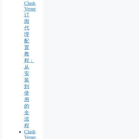
Clash
Verge
订
阅
代
理
配
置
教
程：
从
安
装
到
使
用
的
全
流
程
Clash
Verge