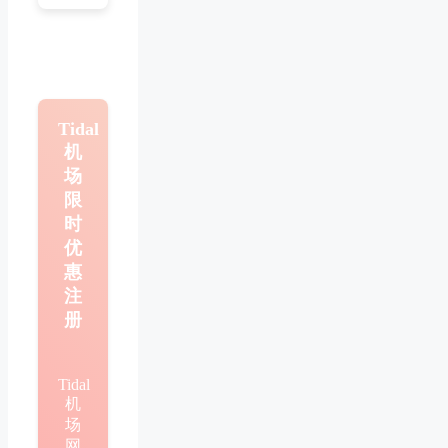
Tidal
机
场
限
时
优
惠
注
册
Tidal
机
场
网