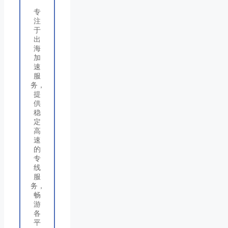
专
注
于
出
海
加
速
服
务，
提
供
稳
定
高
速
的
专
线
服
务，
畅
游
各
平